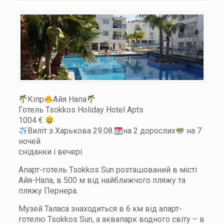
Кіпр
Айя Напа
Готель Tsokkos Holiday Hotel Apts
1004 €
Виліт з Харькова 29.08.
на 2 дорослих
на 7
ночей
сніданки і вечері
Апарт-готель Tsokkos Sun розташований в місті
Айя-Напа, в 500 м від найближчого пляжу та
пляжу Пернера.
Музей Таласа знаходиться в 6 км від апарт-
готелю Tsokkos Sun, а аквапарк водного світу – в