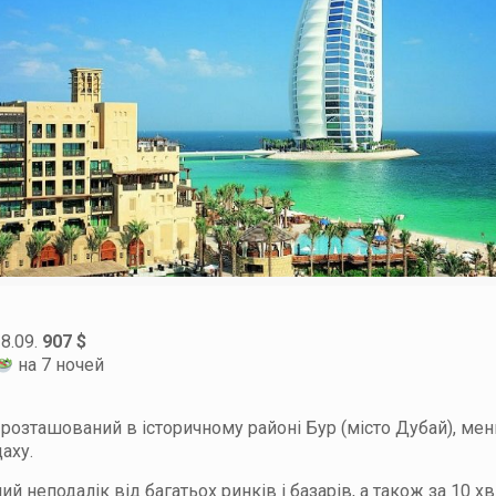
28.09.
907 $
на 7 ночей
i розташований в історичному районі Бур (місто Дубай), мен
аху.
ий неподалік від багатьох ринків і базарів, а також за 10 