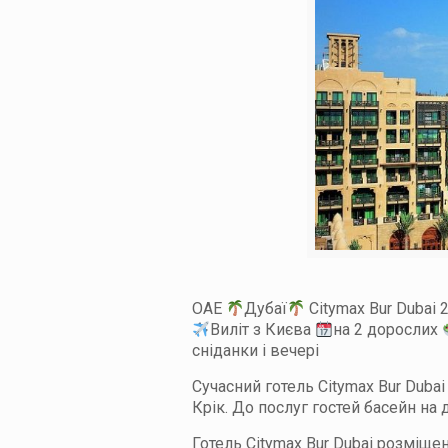
ОАЕ
Дубаї
Citymax Bur Dubai 
Виліт з Києва
на 2 дорослих
сніданки і вечері
Сучасний готель Citymax Bur Duba
Крік. До послуг гостей басейн на д
Готель Citymax Bur Dubai розміщен