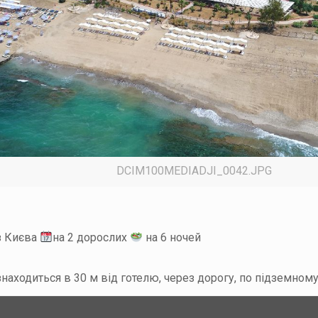
DCIM100MEDIADJI_0042.JPG
з Києва
на 2 дорослих
на 6 ночей
аходиться в 30 м від готелю, через дорогу, по підземному