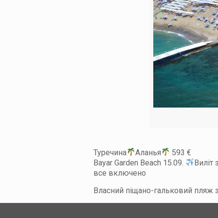
Туречина
Аланья
593 €
Bayar Garden Beach 15.09.
Виліт 
все включено
Власний піщано-гальковий пляж зн