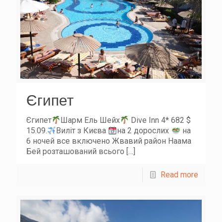
Єгипет
Єгипет
Шарм Ель Шейх
Dive Inn 4* 682 $
15.09.
Виліт з Києва
на 2 дорослих
на
6 ночей все включено Жвавий район Наама
Бей розташований всього
[…]
Read more